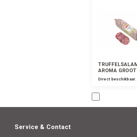
TRUFFELSALAM
AROMA GROOT
MACELLERIA F
Direct beschikbaar.
+/-2 KILO
Service & Contact