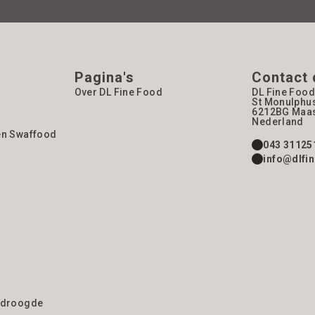
Pagina's
Contact 
Over DL Fine Food
DL Fine Food
St Monulphu
6212BG
Maas
Nederland
en Swaffood
043 31125
info@dlfin
gedroogde