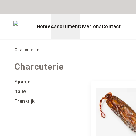
Home
Assortiment
Over ons
Contact
Charcuterie
Charcuterie
Spanje
Italie
Frankrijk