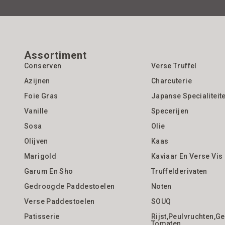
Assortiment
Conserven
Verse Truffel
Azijnen
Charcuterie
Foie Gras
Japanse Specialiteit
Vanille
Specerijen
Sosa
Olie
Olijven
Kaas
Marigold
Kaviaar En Verse Vis
Garum En Sho
Truffelderivaten
Gedroogde Paddestoelen
Noten
Verse Paddestoelen
SOUQ
Patisserie
Rijst,Peulvruchten,
Tomaten