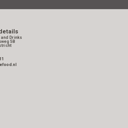
details
 and Drinks
sweg 5B
tricht
11
efood.nl