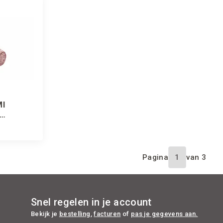
I
ALORNI
Pagina
van
3
Snel regelen in je account
Bekijk je
bestelling
,
facturen
of
pas je gegevens aan.