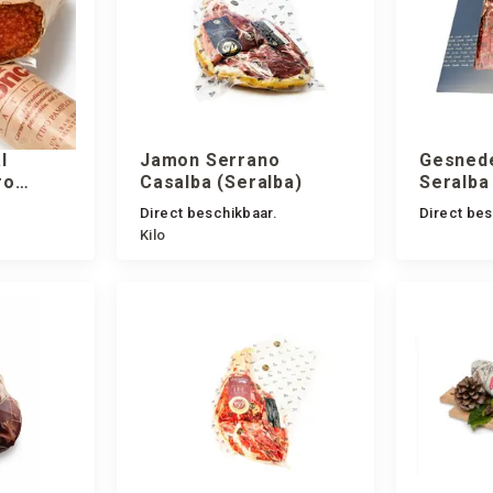
l
Jamon Serrano
Gesned
ro
Casalba (Seralba)
Seralba
a)
Direct beschikbaar.
Direct bes
Kilo