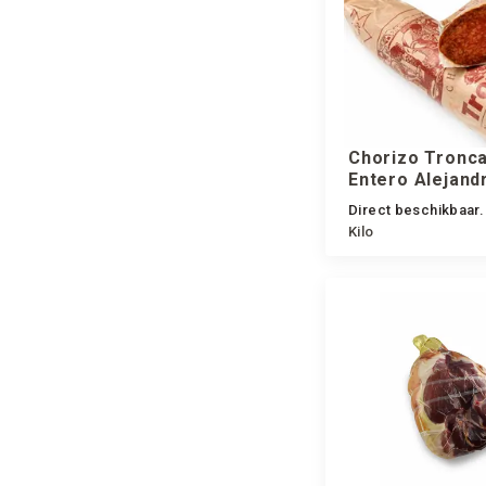
Chorizo Tronca
Entero Alejand
(type Pamplon
Direct beschikbaar.
Kilo