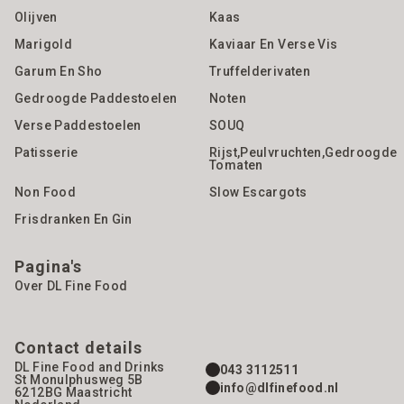
Olijven
Kaas
Marigold
Kaviaar En Verse Vis
Garum En Sho
Truffelderivaten
Gedroogde Paddestoelen
Noten
Verse Paddestoelen
SOUQ
Patisserie
Rijst,Peulvruchten,gedroogde
Tomaten
Non Food
Slow Escargots
Frisdranken En Gin
Pagina's
Over DL Fine Food
Contact details
DL Fine Food and Drinks
043 3112511
St Monulphusweg 5B
info@dlfinefood.nl
6212BG
Maastricht