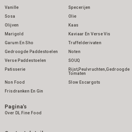
Vanille
Specerijen
Sosa
Olie
Olijven
Kaas
Marigold
Kaviaar En Verse Vis
Garum En Sho
Truffelderivaten
Gedroogde Paddestoelen
Noten
Verse Paddestoelen
SOUQ
Patisserie
Rijst,Peulvruchten,gedroogde
Tomaten
Non Food
Slow Escargots
Frisdranken En Gin
Pagina's
Over DL Fine Food