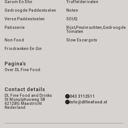
Garum En Sho
Truffelderivaten
Gedroogde Paddestoelen
Noten
Verse Paddestoelen
SOUQ
Patisserie
Rijst,Peulvruchten,gedroogde
Tomaten
Non Food
Slow Escargots
Frisdranken En Gin
Pagina's
Over DL Fine Food
Contact details
DL Fine Food and Drinks
043 3112511
St Monulphusweg 5B
info@dlfinefood.nl
6212BG
Maastricht
Nederland