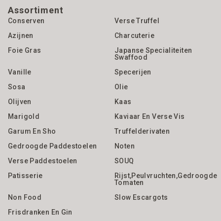
Assortiment
Conserven
Verse Truffel
Azijnen
Charcuterie
Foie Gras
Japanse Specialiteiten
Swaffood
Vanille
Specerijen
Sosa
Olie
Olijven
Kaas
Marigold
Kaviaar En Verse Vis
Garum En Sho
Truffelderivaten
Gedroogde Paddestoelen
Noten
Verse Paddestoelen
SOUQ
Patisserie
Rijst,Peulvruchten,gedroogde
Tomaten
Non Food
Slow Escargots
Frisdranken En Gin