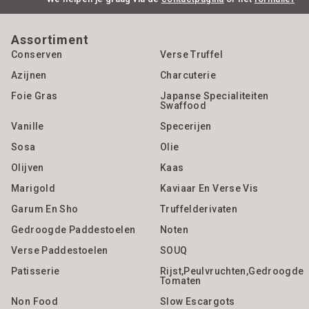
Assortiment
Conserven
Verse Truffel
Azijnen
Charcuterie
Foie Gras
Japanse Specialiteiten
Swaffood
Vanille
Specerijen
Sosa
Olie
Olijven
Kaas
Marigold
Kaviaar En Verse Vis
Garum En Sho
Truffelderivaten
Gedroogde Paddestoelen
Noten
Verse Paddestoelen
SOUQ
Patisserie
Rijst,Peulvruchten,gedroogde
Tomaten
Non Food
Slow Escargots