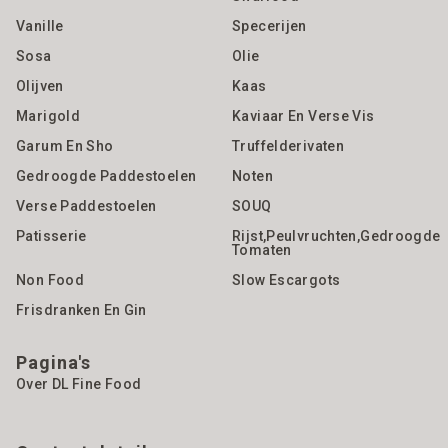
Vanille
Specerijen
Sosa
Olie
Olijven
Kaas
Marigold
Kaviaar En Verse Vis
Garum En Sho
Truffelderivaten
Gedroogde Paddestoelen
Noten
Verse Paddestoelen
SOUQ
Patisserie
Rijst,Peulvruchten,gedroogde
Tomaten
Non Food
Slow Escargots
Frisdranken En Gin
Pagina's
Over DL Fine Food