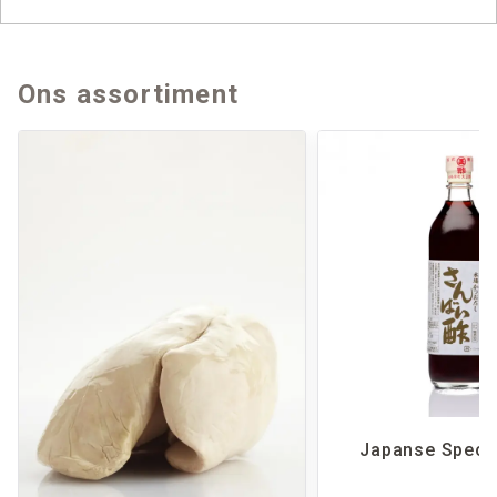
DL Fine Food and Drinks
Ons assortiment
Leverancier van smaakvolle perfectie
Japanse Specia
Swaffoo