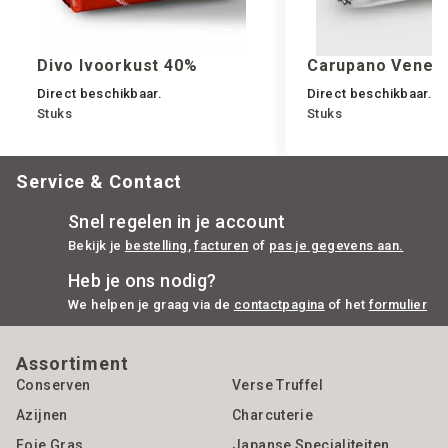
Divo Ivoorkust 40%
Carupano Venez
Direct beschikbaar.
Direct beschikbaar.
Stuks
Stuks
Service & Contact
Snel regelen in je account
Bekijk je
bestelling
,
facturen
of
pas je gegevens aan.
Heb je ons nodig?
We helpen je graag via de
contactpagina
of het
formulier
Assortiment
Conserven
Verse Truffel
Azijnen
Charcuterie
Foie Gras
Japanse Specialiteiten