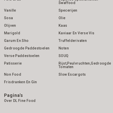
Swaffood
Vanille
Specerijen
Sosa
Olie
Olijven
Kaas
Marigold
Kaviaar En Verse Vis
Garum En Sho
Truffelderivaten
Gedroogde Paddestoelen
Noten
Verse Paddestoelen
SOUQ
Patisserie
Rijst,Peulvruchten,gedroogde
Tomaten
Non Food
Slow Escargots
Frisdranken En Gin
Pagina's
Over DL Fine Food