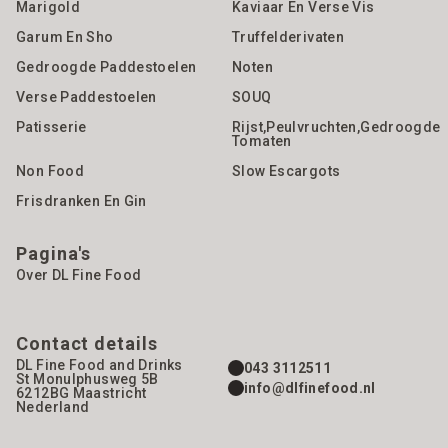
Marigold
Kaviaar En Verse Vis
Garum En Sho
Truffelderivaten
Gedroogde Paddestoelen
Noten
Verse Paddestoelen
SOUQ
Patisserie
Rijst,Peulvruchten,gedroogde
Tomaten
Non Food
Slow Escargots
Frisdranken En Gin
Pagina's
Over DL Fine Food
Contact details
DL Fine Food and Drinks
043 3112511
St Monulphusweg 5B
info@dlfinefood.nl
6212BG
Maastricht
Nederland